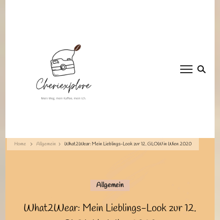
Cheriexplore
Mein Weg, mein Kaffee, mein Ich.
Home
Allgemein
What2Wear: Mein Lieblings-Look zur 12. GLOW in Wien 2020
Allgemein
What2Wear: Mein Lieblings-Look zur 12.