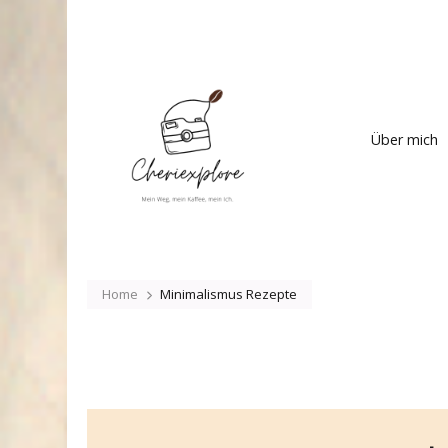
Cheriexplore
Mein Weg, mein Kaffee
Über mich
Home
Minimalismus Rezepte