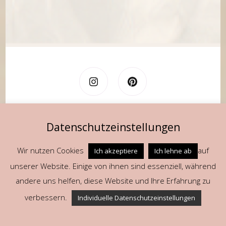
Datenschutzeinstellungen
Fragen oder Anregungen? Schreib mir gerne an
cheriexplore@gmail.com!
Wir nutzen Cookies
auf
Ich akzeptiere
Ich lehne ab
Datenschutz
unserer Website. Einige von ihnen sind essenziell, während
Kontakt
andere uns helfen, diese Website und Ihre Erfahrung zu
verbessern.
Individuelle Datenschutzeinstellungen