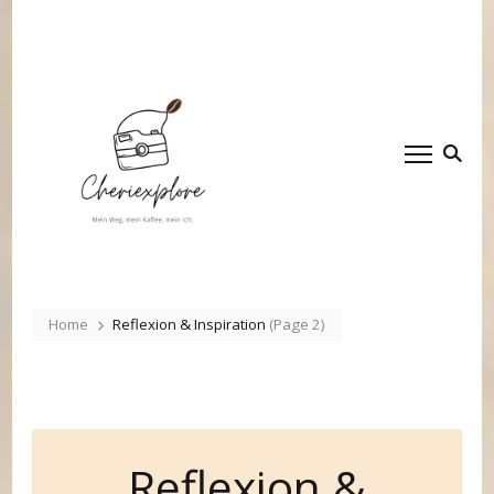
Cheriexplore
Mein Weg, mein Kaffee,
mein Ich.
Home
Reflexion & Inspiration
(Page 2)
Reflexion &