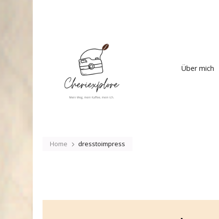
Cheriexplore
Mein Weg, mein Kaffee
Über mich
Home
dresstoimpress