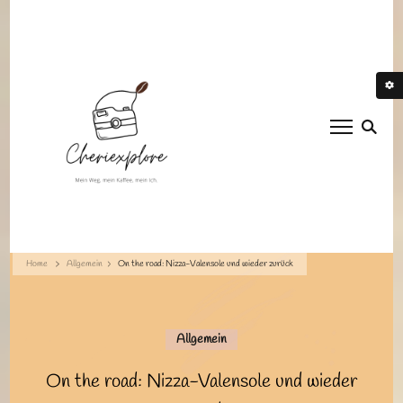
Cheriexplore
Mein Weg, mein Kaffee, mein Ich.
Home
Allgemein
On the road: Nizza-Valensole und wieder zurück
Allgemein
On the road: Nizza-Valensole und wieder