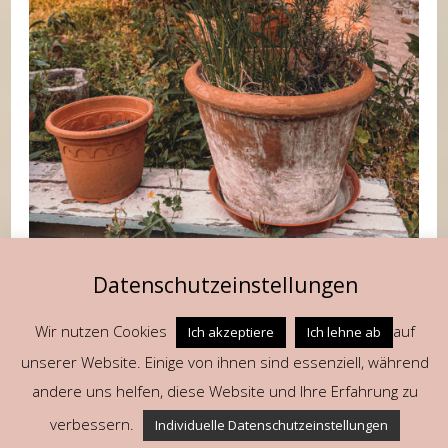
Datenschutzeinstellungen
Warum zugeschüttet?
Wir nutzen Cookies
auf
Ich akzeptiere
Ich lehne ab
unserer Website. Einige von ihnen sind essenziell, während
andere uns helfen, diese Website und Ihre Erfahrung zu
Im Nachgang habe ich übrigens erfahren,
verbessern.
Individuelle Datenschutzeinstellungen
dass der Kanal damals zugeschüttet wurde,