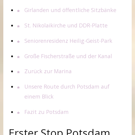
Girlanden und öffentliche Sitzbänke
St. Nikolaikirche und DDR-Platte
Seniorenresidenz Heilig-Geist-Park
Große Fischerstraße und der Kanal
Zurück zur Marina
Unsere Route durch Potsdam auf
einem Blick
Fazit zu Potsdam
Erster Stop Potsdam