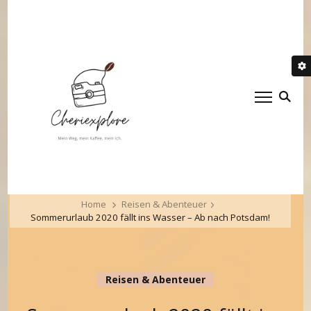
Cheriexplore
Mein Weg, mein Kaffee,
mein Ich.
Home
Reisen & Abenteuer
Sommerurlaub 2020 fällt ins Wasser – Ab nach Potsdam!
Reisen & Abenteuer